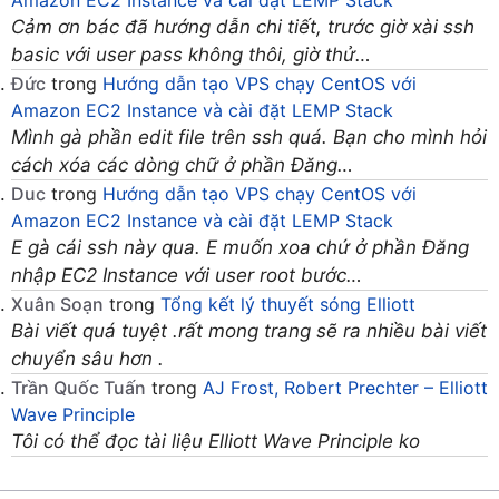
Cảm ơn bác đã hướng dẫn chi tiết, trước giờ xài ssh
basic với user pass không thôi, giờ thử…
Đức
trong
Hướng dẫn tạo VPS chạy CentOS với
Amazon EC2 Instance và cài đặt LEMP Stack
Mình gà phần edit file trên ssh quá. Bạn cho mình hỏi
cách xóa các dòng chữ ở phần Đăng…
Duc
trong
Hướng dẫn tạo VPS chạy CentOS với
Amazon EC2 Instance và cài đặt LEMP Stack
E gà cái ssh này qua. E muốn xoa chứ ở phần Đăng
nhập EC2 Instance với user root bước…
Xuân Soạn
trong
Tổng kết lý thuyết sóng Elliott
Bài viết quá tuyệt .rất mong trang sẽ ra nhiều bài viết
chuyển sâu hơn .
Trần Quốc Tuấn
trong
AJ Frost, Robert Prechter – Elliott
Wave Principle
Tôi có thể đọc tài liệu Elliott Wave Principle ko