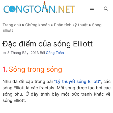
Chuyển
Menu
đến
nội
dung
Trang chủ
»
Chứng khoán
»
Phân tích kỹ thuật
»
Sóng
Elliott
Đặc điểm của sóng Elliott
3 Tháng Bảy, 2013
Bởi
Công Toàn
Sóng trong sóng
Như đã đề cập trong bài
“Lý thuyết sóng Elliott”
, các
sóng Elliott là các fractals. Mỗi sóng được tạo bởi các
sóng phụ. Ở đây trình bày một bức tranh khác về
sóng Elliott.