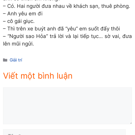
– Có. Hai người đưa nhau về khách sạn, thuê phòng.
– Anh yêu em đi
– cô gái giục.
– Thì trên xe buýt anh đã “yêu” em suốt đấy thôi
– “Người sao Hỏa” trả lời và lại tiếp tục… sờ vai, đưa
lên mũi ngửi.
Danh
Giải trí
mục
Viết một bình luận
Comment
Tên