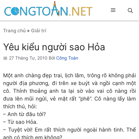
Chuyển
Menu
đến
nội
dung
Trang chủ
»
Giải trí
Yêu kiểu người sao Hỏa
27 Tháng Tư, 2010
Bởi
Công Toàn
Một anh chàng đẹp trai, lịch lãm, trông rõ không phải
người địa phương, đi trên xe buýt và ngồi cạnh một
cô. Thỉnh thoảng anh ta lại sờ vào vai cô nàng rồi
đưa lên mũi ngửi, vẻ mặt rất “phê”. Cô nàng lấy làm
thích thú, hỏi:
– Anh từ đâu tới?
– Từ sao Hỏa.
– Tuyệt vời! Em rất thích người ngoài hành tinh. Thế
anh có thích em không?