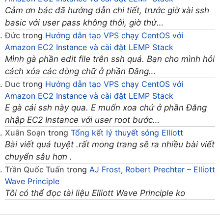
Cảm ơn bác đã hướng dẫn chi tiết, trước giờ xài ssh
basic với user pass không thôi, giờ thử…
Đức
trong
Hướng dẫn tạo VPS chạy CentOS với
Amazon EC2 Instance và cài đặt LEMP Stack
Mình gà phần edit file trên ssh quá. Bạn cho mình hỏi
cách xóa các dòng chữ ở phần Đăng…
Duc
trong
Hướng dẫn tạo VPS chạy CentOS với
Amazon EC2 Instance và cài đặt LEMP Stack
E gà cái ssh này qua. E muốn xoa chứ ở phần Đăng
nhập EC2 Instance với user root bước…
Xuân Soạn
trong
Tổng kết lý thuyết sóng Elliott
Bài viết quá tuyệt .rất mong trang sẽ ra nhiều bài viết
chuyển sâu hơn .
Trần Quốc Tuấn
trong
AJ Frost, Robert Prechter – Elliott
Wave Principle
Tôi có thể đọc tài liệu Elliott Wave Principle ko