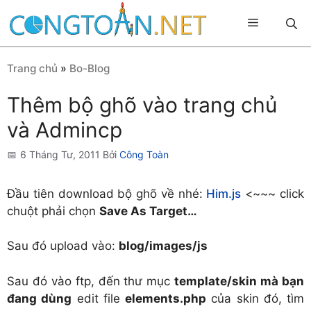
Chuyển
Menu
đến
nội
dung
Trang chủ
»
Bo-Blog
Thêm bộ ghõ vào trang chủ
và Admincp
6 Tháng Tư, 2011
Bởi
Công Toàn
Đầu tiên download bộ ghõ về nhé:
Him.js
<~~~ click
chuột phải chọn
Save As Target…
Sau đó upload vào:
blog/images/js
Sau đó vào ftp, đến thư mục
template/skin mà bạn
đang dùng
edit file
elements.php
của skin đó, tìm