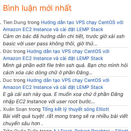
Bình luận mới nhất
Tien Dung
trong
Hướng dẫn tạo VPS chạy CentOS với
Amazon EC2 Instance và cài đặt LEMP Stack
Cảm ơn bác đã hướng dẫn chi tiết, trước giờ xài ssh
basic với user pass không thôi, giờ thử…
Đức
trong
Hướng dẫn tạo VPS chạy CentOS với
Amazon EC2 Instance và cài đặt LEMP Stack
Mình gà phần edit file trên ssh quá. Bạn cho mình hỏi
cách xóa các dòng chữ ở phần Đăng…
Duc
trong
Hướng dẫn tạo VPS chạy CentOS với
Amazon EC2 Instance và cài đặt LEMP Stack
E gà cái ssh này qua. E muốn xoa chứ ở phần Đăng
nhập EC2 Instance với user root bước…
Xuân Soạn
trong
Tổng kết lý thuyết sóng Elliott
Bài viết quá tuyệt .rất mong trang sẽ ra nhiều bài viết
chuyển sâu hơn .
Trần Quốc Tuấn
trong
AJ Frost, Robert Prechter – Elliott