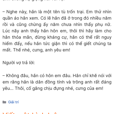
– Nghe này, hắn là một tên tù trốn trại. Em thử nhìn
quần áo hắn xem. Có lẽ hắn đã ở trong đó nhiều năm
rồi và cũng chừng ấy năm chưa nhìn thấy phụ nữ.
Lúc nãy anh thấy hắn hôn em, thôi thì hãy làm cho
hắn thỏa mãn, đừng kháng cự, hắn có thể rất nguy
hiểm đấy, nếu hắn tức giận thì có thể giết chúng ta
mất. Thế nhé, cưng, anh yêu em!
Người vợ trả lời:
– Không đâu, hắn có hôn em đâu. Hắn chỉ khẽ nói với
em rằng hắn là dân đồng tính và trông anh rất đáng
yêu… Thôi, cố gắng chịu đựng nhé, cưng của em!
Danh
Giải trí
mục