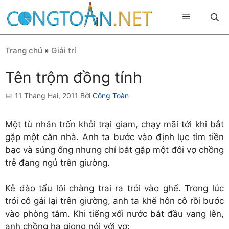
Chuyển
Menu
đến
nội
dung
Trang chủ
»
Giải trí
Tên trộm đồng tính
11 Tháng Hai, 2011
Bởi
Công Toàn
Một tù nhân trốn khỏi trại giam, chạy mãi tới khi bắt
gặp một căn nhà. Anh ta bước vào định lục tìm tiền
bạc và súng ống nhưng chỉ bắt gặp một đôi vợ chồng
trẻ đang ngủ trên giường.
Kẻ đào tẩu lôi chàng trai ra trói vào ghế. Trong lúc
trói cô gái lại trên giường, anh ta khẽ hôn cô rồi bước
vào phòng tắm. Khi tiếng xối nước bắt đầu vang lên,
anh chồng hạ giọng nói với vợ: