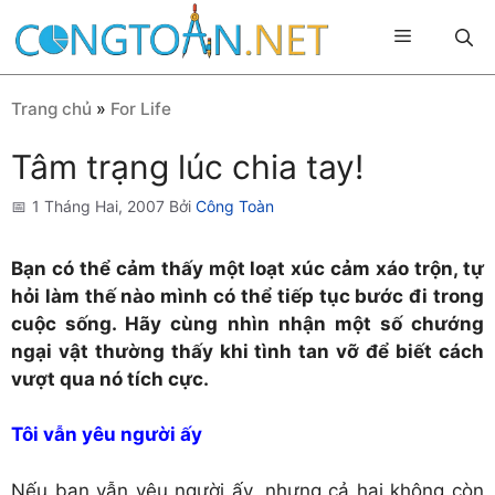
Chuyển
Menu
đến
nội
dung
Trang chủ
»
For Life
Tâm trạng lúc chia tay!
1 Tháng Hai, 2007
Bởi
Công Toàn
Bạn có thể cảm thấy một loạt xúc cảm xáo trộn, tự
hỏi làm thế nào mình có thể tiếp tục bước đi trong
cuộc sống. Hãy cùng nhìn nhận một số chướng
ngại vật thường thấy khi tình tan vỡ để biết cách
vượt qua nó tích cực.
Tôi vẫn yêu người ấy
Nếu bạn vẫn yêu người ấy, nhưng cả hai không còn