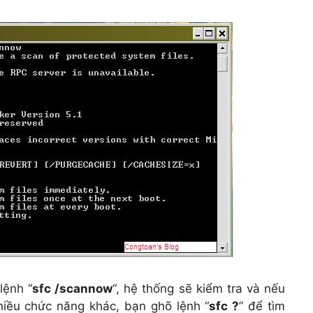
lệnh “
sfc /scannow
“, hệ thống sẽ kiểm tra và nếu
 nhiều chức năng khác, bạn ghõ lệnh “
sfc ?
” để tìm