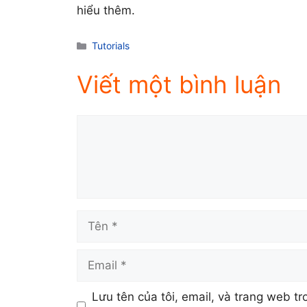
hiểu thêm.
Danh
Tutorials
mục
Viết một bình luận
Comment
Tên
Email
Lưu tên của tôi, email, và trang web tr