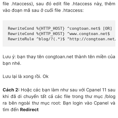
file .htaccess), sau đó edit file .htaccess này, thêm
vào đoạn mã sau ở cuối file .htaccess:
RewriteCond %{HTTP_HOST} ^congtoan.net$ [OR]

RewriteCond %{HTTP_HOST} ^www.congtoan.net$

RewriteRule ^blog/?(.*)$ "http://congtoan.net/
Lưu ý: bạn thay tên congtoan.net thành tên miền của
bạn nhé.
Lưu lại là xong rồi. Ok
Cách 2:
Hoặc các bạn làm như sau với Cpanel 11 sau
khi đã di chuyển tất cả các file trong thư mục /blog
ra bên ngoài thư mục root: Bạn login vào Cpanel và
tìm đến
Redirect