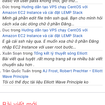
basic với user pass không thôi, giờ thử…
Đức
trong
Hướng dẫn tạo VPS chạy CentOS với
Amazon EC2 Instance và cài đặt LEMP Stack
Mình gà phần edit file trên ssh quá. Bạn cho mình hỏi
cách xóa các dòng chữ ở phần Đăng…
Duc
trong
Hướng dẫn tạo VPS chạy CentOS với
Amazon EC2 Instance và cài đặt LEMP Stack
E gà cái ssh này qua. E muốn xoa chứ ở phần Đăng
nhập EC2 Instance với user root bước…
Xuân Soạn
trong
Tổng kết lý thuyết sóng Elliott
Bài viết quá tuyệt .rất mong trang sẽ ra nhiều bài viết
chuyển sâu hơn .
Trần Quốc Tuấn
trong
AJ Frost, Robert Prechter – Elliott
Wave Principle
Tôi có thể đọc tài liệu Elliott Wave Principle ko
Bài viết mới