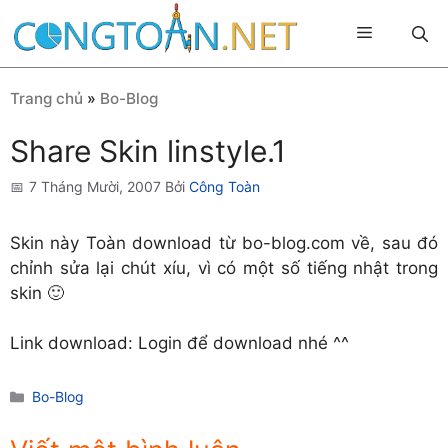
Chuyển
Menu
đến
nội
dung
Trang chủ
»
Bo-Blog
Share Skin linstyle.1
7 Tháng Mười, 2007
Bởi
Công Toàn
Skin này Toàn download từ bo-blog.com về, sau đó
chỉnh sửa lại chút xíu, vì có một số tiếng nhật trong
skin 🙂
Link download: Login để download nhé ^^
Danh
Bo-Blog
mục