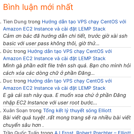
Bình luận mới nhất
Tien Dung
trong
Hướng dẫn tạo VPS chạy CentOS với
Amazon EC2 Instance và cài đặt LEMP Stack
Cảm ơn bác đã hướng dẫn chi tiết, trước giờ xài ssh
basic với user pass không thôi, giờ thử…
Đức
trong
Hướng dẫn tạo VPS chạy CentOS với
Amazon EC2 Instance và cài đặt LEMP Stack
Mình gà phần edit file trên ssh quá. Bạn cho mình hỏi
cách xóa các dòng chữ ở phần Đăng…
Duc
trong
Hướng dẫn tạo VPS chạy CentOS với
Amazon EC2 Instance và cài đặt LEMP Stack
E gà cái ssh này qua. E muốn xoa chứ ở phần Đăng
nhập EC2 Instance với user root bước…
Xuân Soạn
trong
Tổng kết lý thuyết sóng Elliott
Bài viết quá tuyệt .rất mong trang sẽ ra nhiều bài viết
chuyển sâu hơn .
Trần Quốc Tuấn
trong
AJ Frost, Robert Prechter – Elliott