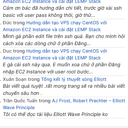
Amazon EC2 Instance và cài đặt LEMP Stack
Cảm ơn bác đã hướng dẫn chi tiết, trước giờ xài ssh
basic với user pass không thôi, giờ thử…
Đức
trong
Hướng dẫn tạo VPS chạy CentOS với
Amazon EC2 Instance và cài đặt LEMP Stack
Mình gà phần edit file trên ssh quá. Bạn cho mình hỏi
cách xóa các dòng chữ ở phần Đăng…
Duc
trong
Hướng dẫn tạo VPS chạy CentOS với
Amazon EC2 Instance và cài đặt LEMP Stack
E gà cái ssh này qua. E muốn xoa chứ ở phần Đăng
nhập EC2 Instance với user root bước…
Xuân Soạn
trong
Tổng kết lý thuyết sóng Elliott
Bài viết quá tuyệt .rất mong trang sẽ ra nhiều bài viết
chuyển sâu hơn .
Trần Quốc Tuấn
trong
AJ Frost, Robert Prechter – Elliott
Wave Principle
Tôi có thể đọc tài liệu Elliott Wave Principle ko