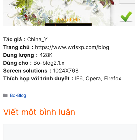
Tác giả：
China_Y
Trang chủ：
https://www.wdsxp.com/blog
Dung lượng：
428K
Dùng cho：
Bo-blog2.1.x
Screen solutions：
1024X768
Thích hợp với trình duyệt：
IE6, Opera, Firefox
Danh
Bo-Blog
mục
Viết một bình luận
Comment