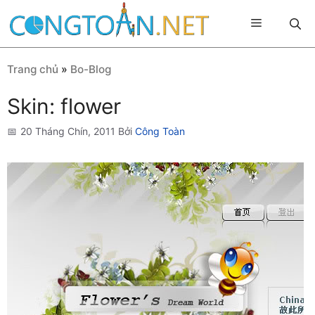
Chuyển
Menu
đến
nội
dung
Trang chủ
»
Bo-Blog
Skin: flower
20 Tháng Chín, 2011
Bởi
Công Toàn