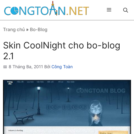
Chuyển
Menu
đến
nội
dung
Trang chủ
»
Bo-Blog
Skin CoolNight cho bo-blog
2.1
8 Tháng Ba, 2011
Bởi
Công Toàn