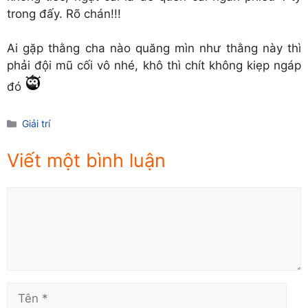
trong đấy. Rõ chán!!!
Ai gặp thằng cha nào quăng mìn như thằng này thì
phải đội mũ cối vô nhé, khô thì chít không kiẹp ngáp
đó
Danh
Giải trí
mục
Viết một bình luận
Comment
Tên