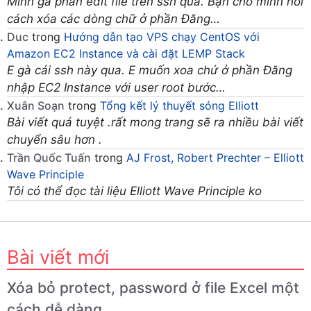
Mình gà phần edit file trên ssh quá. Bạn cho mình hỏi
cách xóa các dòng chữ ở phần Đăng…
Duc
trong
Hướng dẫn tạo VPS chạy CentOS với
Amazon EC2 Instance và cài đặt LEMP Stack
E gà cái ssh này qua. E muốn xoa chứ ở phần Đăng
nhập EC2 Instance với user root bước…
Xuân Soạn
trong
Tổng kết lý thuyết sóng Elliott
Bài viết quá tuyệt .rất mong trang sẽ ra nhiều bài viết
chuyển sâu hơn .
Trần Quốc Tuấn
trong
AJ Frost, Robert Prechter – Elliott
Wave Principle
Tôi có thể đọc tài liệu Elliott Wave Principle ko
Bài viết mới
Xóa bỏ protect, password ở file Excel một
cách dễ dàng