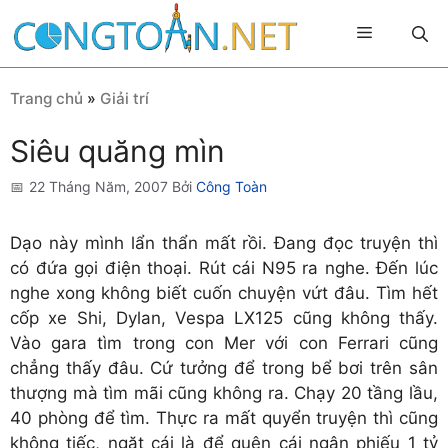
Chuyển
Menu
đến
nội
dung
Trang chủ
»
Giải trí
Siêu quăng mìn
22 Tháng Năm, 2007
Bởi
Công Toàn
Dạo này mình lẩn thẩn mất rồi. Đang đọc truyện thì
có đứa gọi điện thoại. Rút cái N95 ra nghe. Đến lúc
nghe xong không biết cuốn chuyện vứt đâu. Tìm hết
cốp xe Shi, Dylan, Vespa LX125 cũng không thấy.
Vào gara tìm trong con Mer với con Ferrari cũng
chẳng thấy đâu. Cứ tưởng để trong bể bơi trên sân
thượng mà tìm mãi cũng không ra. Chạy 20 tầng lầu,
40 phòng để tìm. Thực ra mất quyển truyện thì cũng
không tiếc, ngặt cái là để quên cái ngân phiếu 1 tỷ