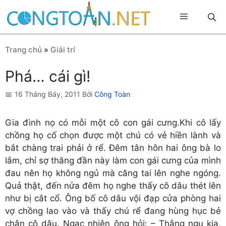
Chuyển
Menu
đến
nội
dung
Trang chủ
»
Giải trí
Phá… cái gì!
16 Tháng Bảy, 2011
Bởi
Công Toàn
Gia đình nọ có mỗi một cô con gái cưng.Khi cô lấy
chồng họ cố chọn được một chú có vẻ hiền lành và
bắt chàng trai phải ở rể. Đêm tân hôn hai ông bà lo
lắm, chỉ sợ thăng đần này làm con gái cưng của mình
đau nên họ không ngủ mà căng tai lên nghe ngóng.
Quả thật, đến nửa đêm họ nghe thấy cô dâu thét lên
như bị cắt cổ. Ông bố cô dâu vội đạp cửa phòng hai
vợ chồng lao vào và thấy chú rể đang hùng hục bẻ
chân cô dâu. Ngạc nhiên ông hỏi: – Thằng ngu kia,