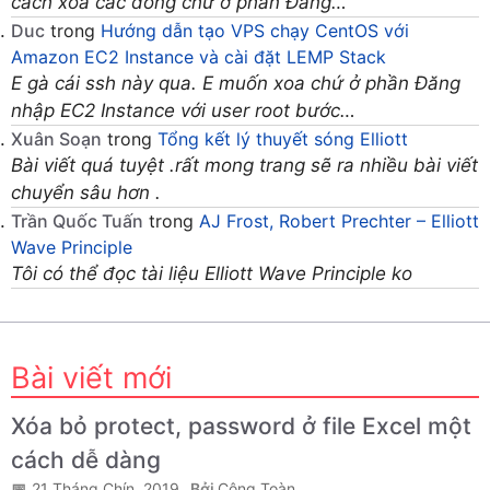
cách xóa các dòng chữ ở phần Đăng…
Duc
trong
Hướng dẫn tạo VPS chạy CentOS với
Amazon EC2 Instance và cài đặt LEMP Stack
E gà cái ssh này qua. E muốn xoa chứ ở phần Đăng
nhập EC2 Instance với user root bước…
Xuân Soạn
trong
Tổng kết lý thuyết sóng Elliott
Bài viết quá tuyệt .rất mong trang sẽ ra nhiều bài viết
chuyển sâu hơn .
Trần Quốc Tuấn
trong
AJ Frost, Robert Prechter – Elliott
Wave Principle
Tôi có thể đọc tài liệu Elliott Wave Principle ko
Bài viết mới
Xóa bỏ protect, password ở file Excel một
cách dễ dàng
21 Tháng Chín, 2019
Công Toàn