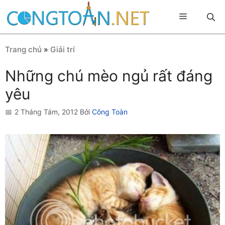
Chuyển
Menu
đến
nội
dung
Trang chủ
»
Giải trí
Những chú mèo ngủ rất đáng
yêu
2 Tháng Tám, 2012
Bởi
Công Toàn