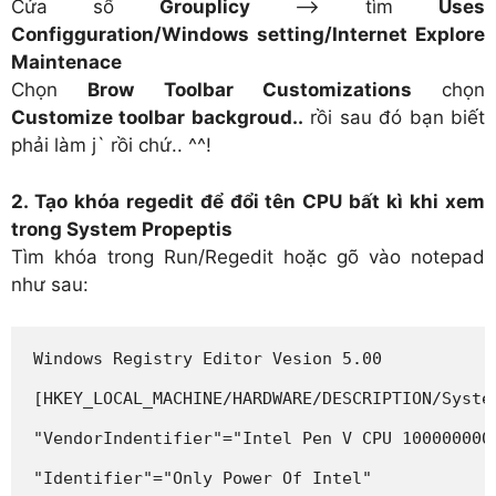
Cửa sổ
Grouplicy
–> tìm
Uses
Configguration/Windows setting/Internet Explore
Maintenace
Chọn
Brow Toolbar Customizations
chọn
Customize toolbar backgroud..
rồi sau đó bạn biết
phải làm j` rồi chứ.. ^^!
2. Tạo khóa regedit để đổi tên CPU bất kì khi xem
trong System Propeptis
Tìm khóa trong Run/Regedit hoặc gõ vào notepad
như sau:
Windows Registry Editor Vesion 5.00

[HKEY_LOCAL_MACHINE/HARDWARE/DESCRIPTION/System
"VendorIndentifier"="Intel Pen V CPU 1000000000
"Identifier"="Only Power Of Intel"