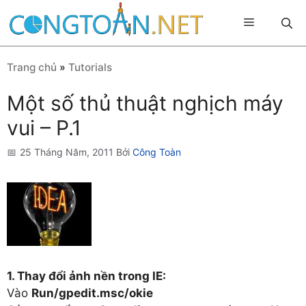
Chuyển
Menu
đến
nội
dung
Trang chủ
»
Tutorials
Một số thủ thuật nghịch máy
vui – P.1
25 Tháng Năm, 2011
Bởi
Công Toàn
1. Thay đổi ảnh nền trong IE:
Vào
Run/gpedit.msc/okie