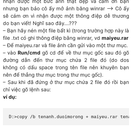
nhận được một bức ảnh thật đẹp và cám ơn bạn
nhưng bạn bảo cô ấy mở ảnh bằng winrar —> Cô ấy
sẽ cám ơn vì nhận được một thông điệp dễ thương
do bạn viết! Nghĩ sao đây….???
– Bạn hãy nén một file bẩt kì (trong trường hợp này là
file .txt có ghi thông điệp bằng winrar, vd
maiyeu.rar
– Để maiyeu.rar và file ảnh cần gửi vào một thư mục.
– vào
Run/cmd
gõ cd để về thư mục gốc sau đó gõ
đường dẫn đến thư mục chứa 2 file đó (do dos
không có dấu space trong tên file nên khuyên bạn
nên để thẳng thư mục trong thư mục gốc).
– Sau khi đã đứng ở thư mục chứa 2 file đó rồi bạn
chỉ việc gõ lệnh sau:
ví dụ:
D:>copy /b tenanh.duoimorong + maiyeu.rar tena