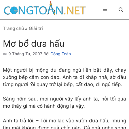
Chuyển
Menu
đến
nội
dung
Trang chủ
»
Giải trí
Mơ bổ dưa hấu
9 Tháng Tư, 2007
Bởi
Công Toàn
Một người bị mộng du đang ngủ liền bật dậy, chạy
xuống bếp cầm con dao. Anh ta đi khắp nhà, sờ đầu
từng người rồi quay trở lại bếp, cất dao, đi ngủ tiếp.
Sáng hôm sau, mọi người vây lấy anh ta, hỏi tối qua
mơ thấy gì mà có hành động lạ vậy.
Anh ta trả lời: – Tôi mơ lạc vào vườn dưa hấu, nhưng
tìm mãi không được quả chín nào. Cả nhà nghe xong