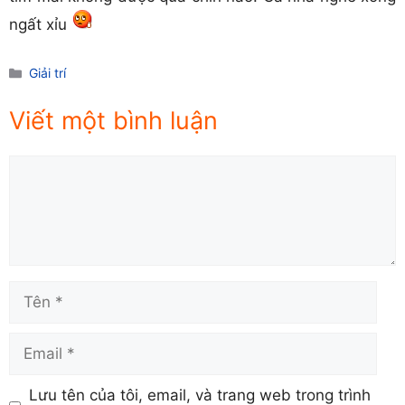
ngất xỉu
Danh
Giải trí
mục
Viết một bình luận
Comment
Tên
Email
Lưu tên của tôi, email, và trang web trong trình