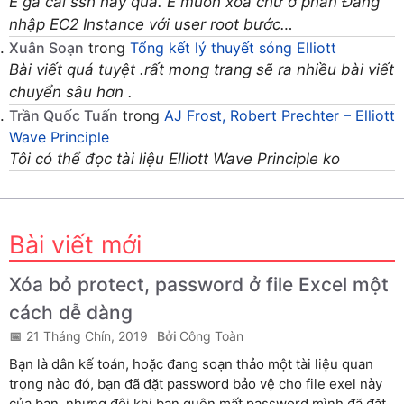
E gà cái ssh này qua. E muốn xoa chứ ở phần Đăng
nhập EC2 Instance với user root bước…
Xuân Soạn
trong
Tổng kết lý thuyết sóng Elliott
Bài viết quá tuyệt .rất mong trang sẽ ra nhiều bài viết
chuyển sâu hơn .
Trần Quốc Tuấn
trong
AJ Frost, Robert Prechter – Elliott
Wave Principle
Tôi có thể đọc tài liệu Elliott Wave Principle ko
Bài viết mới
Xóa bỏ protect, password ở file Excel một
cách dễ dàng
21 Tháng Chín, 2019
Công Toàn
Bạn là dân kế toán, hoặc đang soạn thảo một tài liệu quan
trọng nào đó, bạn đã đặt password bảo vệ cho file exel này
của bạn, nhưng đôi khi bạn quên mất password mình đã đặt