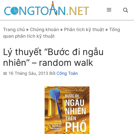
Chuyển
Menu
đến
nội
dung
Trang chủ
»
Chứng khoán
»
Phân tích kỹ thuật
»
Tổng
quan phân tích kỹ thuật
Lý thuyết “Bước đi ngẫu
nhiên” – random walk
16 Tháng Sáu, 2013
Bởi
Công Toàn