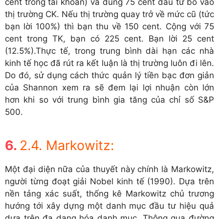
cent trong tài khoản) và dùng 75 cent đầu tư bỏ vào
thị trường CK. Nếu thị trường quay trở về mức cũ (tức
bạn lời 100%) thì bạn thu về 150 cent. Cộng với 75
cent trong TK, bạn có 225 cent. Bạn lời 25 cent
(12.5%).Thực tế, trong trung bình dài hạn các nhà
kinh tế học đã rút ra kết luận là thị trường luôn đi lên.
Do đó, sử dụng cách thức quản lý tiền bạc đơn giản
của Shannon xem ra sẽ đem lại lợi nhuận còn lớn
hơn khi so với trung bình gia tăng của chỉ số S&P
500.
2.4. Markowitz:
Một đại diện nữa của thuyết này chính là Markowitz,
người từng đoạt giải Nobel kinh tế (1990). Dựa trên
nền tảng xác suất, thống kê Markowitz chủ trương
hướng tới xây dựng một danh mục đầu tư hiệu quả
dựa trên đa dạng hóa danh mục. Thông qua đường