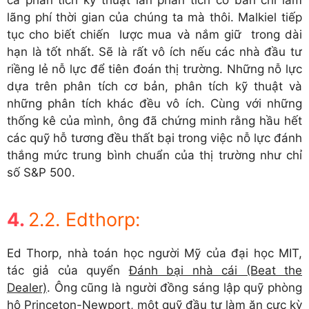
cả phân tích kỹ thuật lẫn phân tích cơ bản chỉ làm
lãng phí thời gian của chúng ta mà thôi. Malkiel tiếp
tục cho biết chiến lược mua và nắm giữ trong dài
hạn là tốt nhất. Sẽ là rất vô ích nếu các nhà đầu tư
riềng lẻ nỗ lực để tiên đoán thị trường. Những nỗ lực
dựa trên phân tích cơ bản, phân tích kỹ thuật và
những phân tích khác đều vô ích. Cùng với những
thống kê của mình, ông đã chứng minh rằng hầu hết
các quỹ hỗ tương đều thất bại trong việc nỗ lực đánh
thắng mức trung bình chuẩn của thị trường như chỉ
số S&P 500.
2.2. Edthorp:
Ed Thorp, nhà toán học người Mỹ của đại học MIT,
tác giả của quyển
Đánh bại nhà cái (Beat the
Dealer)
. Ông cũng là người đồng sáng lập quỹ phòng
hộ Princeton-Newport, một quỹ đầu tư làm ăn cực kỳ