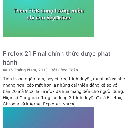
Firefox 21 Final chính thức được phát
hành
15 Tháng Năm, 2013
Công Toàn
Tình trạng ngốn ram, hay bị treo trình duyệt, mượt mà và nhẹ
nhàng hơn, bảo mật hơn là những cải thiện đáng kể so với
bản 20 mà Mozilla Firefox đã hứa mang đến cho người dùng.
Hiện tại Congtoan đang sử dụng 3 trình duyệt đó là Firefox,
Chrome và Internet Explorer. Nhưng...