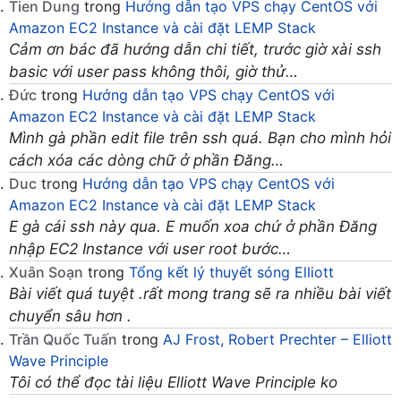
Tien Dung
trong
Hướng dẫn tạo VPS chạy CentOS với
Amazon EC2 Instance và cài đặt LEMP Stack
Cảm ơn bác đã hướng dẫn chi tiết, trước giờ xài ssh
basic với user pass không thôi, giờ thử…
Đức
trong
Hướng dẫn tạo VPS chạy CentOS với
Amazon EC2 Instance và cài đặt LEMP Stack
Mình gà phần edit file trên ssh quá. Bạn cho mình hỏi
cách xóa các dòng chữ ở phần Đăng…
Duc
trong
Hướng dẫn tạo VPS chạy CentOS với
Amazon EC2 Instance và cài đặt LEMP Stack
E gà cái ssh này qua. E muốn xoa chứ ở phần Đăng
nhập EC2 Instance với user root bước…
Xuân Soạn
trong
Tổng kết lý thuyết sóng Elliott
Bài viết quá tuyệt .rất mong trang sẽ ra nhiều bài viết
chuyển sâu hơn .
Trần Quốc Tuấn
trong
AJ Frost, Robert Prechter – Elliott
Wave Principle
Tôi có thể đọc tài liệu Elliott Wave Principle ko