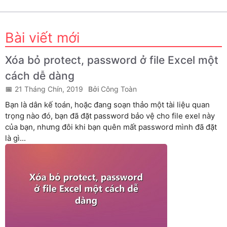
Bài viết mới
Xóa bỏ protect, password ở file Excel một
cách dễ dàng
21 Tháng Chín, 2019
Công Toàn
Bạn là dân kế toán, hoặc đang soạn thảo một tài liệu quan
trọng nào đó, bạn đã đặt password bảo vệ cho file exel này
của bạn, nhưng đôi khi bạn quên mất password mình đã đặt
là gì...