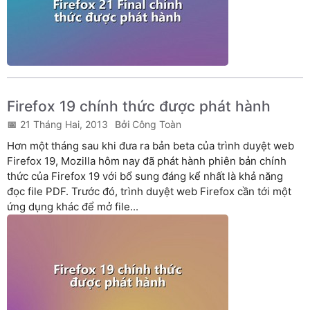
Firefox 19 chính thức được phát hành
21 Tháng Hai, 2013
Công Toàn
Hơn một tháng sau khi đưa ra bản beta của trình duyệt web
Firefox 19, Mozilla hôm nay đã phát hành phiên bản chính
thức của Firefox 19 với bổ sung đáng kể nhất là khả năng
đọc file PDF. Trước đó, trình duyệt web Firefox cần tới một
ứng dụng khác để mở file...