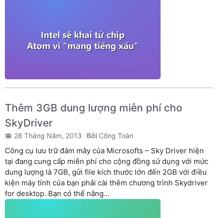
Thêm 3GB dung lượng miễn phí cho
SkyDriver
28 Tháng Năm, 2013
Công Toàn
Công cụ lưu trữ đám mây của Microsofts – Sky Driver hiện
tại đang cung cấp miễn phí cho cộng đồng sử dụng với mức
dung lượng là 7GB, gửi file kích thước lớn đến 2GB với điều
kiện máy tính của bạn phải cài thêm chương trình Skydriver
for desktop. Bạn có thể nâng...