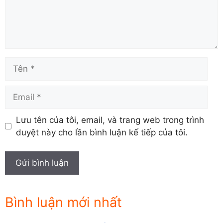
Tên
Email
Lưu tên của tôi, email, và trang web trong trình
duyệt này cho lần bình luận kế tiếp của tôi.
Bình luận mới nhất