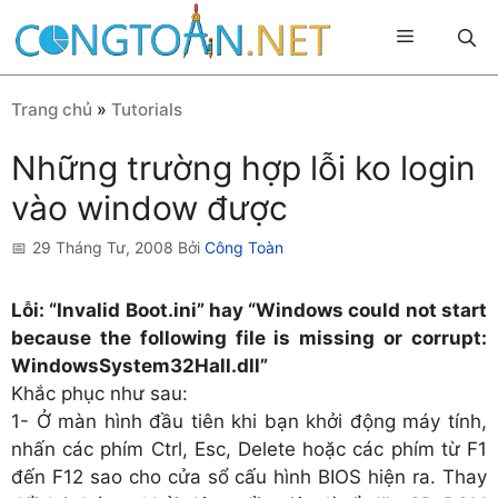
Chuyển
Menu
đến
nội
dung
Trang chủ
»
Tutorials
Những trường hợp lỗi ko login
vào window được
29 Tháng Tư, 2008
Bởi
Công Toàn
Lỗi: “Invalid Boot.ini” hay “Windows could not start
because the following file is missing or corrupt:
WindowsSystem32Hall.dll”
Khắc phục như sau:
1- Ở màn hình đầu tiên khi bạn khởi động máy tính,
nhấn các phím Ctrl, Esc, Delete hoặc các phím từ F1
đến F12 sao cho cửa sổ cấu hình BIOS hiện ra. Thay