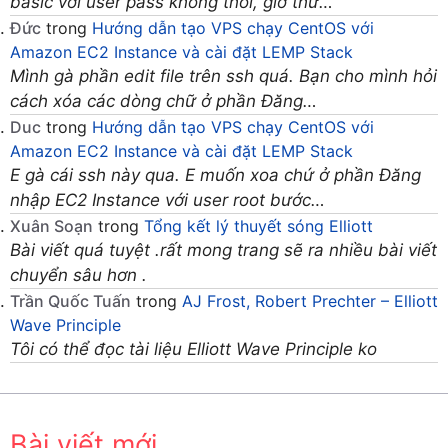
basic với user pass không thôi, giờ thử…
Đức
trong
Hướng dẫn tạo VPS chạy CentOS với
Amazon EC2 Instance và cài đặt LEMP Stack
Mình gà phần edit file trên ssh quá. Bạn cho mình hỏi
cách xóa các dòng chữ ở phần Đăng…
Duc
trong
Hướng dẫn tạo VPS chạy CentOS với
Amazon EC2 Instance và cài đặt LEMP Stack
E gà cái ssh này qua. E muốn xoa chứ ở phần Đăng
nhập EC2 Instance với user root bước…
Xuân Soạn
trong
Tổng kết lý thuyết sóng Elliott
Bài viết quá tuyệt .rất mong trang sẽ ra nhiều bài viết
chuyển sâu hơn .
Trần Quốc Tuấn
trong
AJ Frost, Robert Prechter – Elliott
Wave Principle
Tôi có thể đọc tài liệu Elliott Wave Principle ko
Bài viết mới