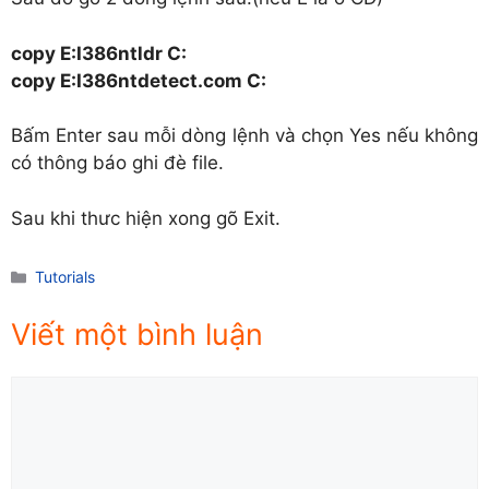
copy E:I386ntldr C:
copy E:I386ntdetect.com C:
Bấm Enter sau mỗi dòng lệnh và chọn Yes nếu không
có thông báo ghi đè file.
Sau khi thưc hiện xong gõ Exit.
Danh
Tutorials
mục
Viết một bình luận
Comment