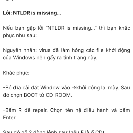
Lỗi: NTLDR is missing…
Nếu bạn gặp lỗi “NTLDR is missing…” thì bạn khắc
phục như sau:
Nguyên nhân: virus đã làm hỏng các file khởi động
của Windows nên gấy ra tình trạng này.
Khắc phục:
-Bỏ đĩa cài đặt Window vào ->khởi động lại mày. Sau
đó chọn BOOT tử CD-ROOM.
-Bấm R để repair. Chọn tên hệ điều hành và bấm
Enter.
Sau đó gõ 2 dòng lệnh sau:(nếu E là ổ CD)