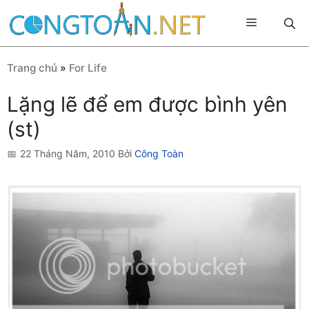
Chuyển
Menu
đến
nội
dung
Trang chủ
»
For Life
Lặng lẽ để em được bình yên
(st)
22 Tháng Năm, 2010
Bởi
Công Toàn