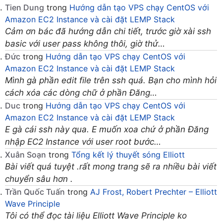
Tien Dung
trong
Hướng dẫn tạo VPS chạy CentOS với
Amazon EC2 Instance và cài đặt LEMP Stack
Cảm ơn bác đã hướng dẫn chi tiết, trước giờ xài ssh
basic với user pass không thôi, giờ thử…
Đức
trong
Hướng dẫn tạo VPS chạy CentOS với
Amazon EC2 Instance và cài đặt LEMP Stack
Mình gà phần edit file trên ssh quá. Bạn cho mình hỏi
cách xóa các dòng chữ ở phần Đăng…
Duc
trong
Hướng dẫn tạo VPS chạy CentOS với
Amazon EC2 Instance và cài đặt LEMP Stack
E gà cái ssh này qua. E muốn xoa chứ ở phần Đăng
nhập EC2 Instance với user root bước…
Xuân Soạn
trong
Tổng kết lý thuyết sóng Elliott
Bài viết quá tuyệt .rất mong trang sẽ ra nhiều bài viết
chuyển sâu hơn .
Trần Quốc Tuấn
trong
AJ Frost, Robert Prechter – Elliott
Wave Principle
Tôi có thể đọc tài liệu Elliott Wave Principle ko