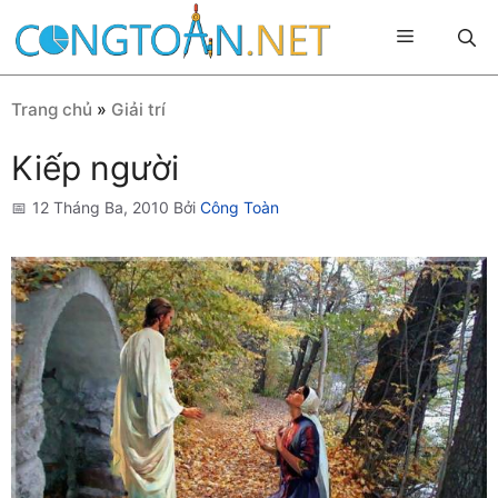
Chuyển
Menu
đến
nội
dung
Trang chủ
»
Giải trí
Kiếp người
12 Tháng Ba, 2010
Bởi
Công Toàn