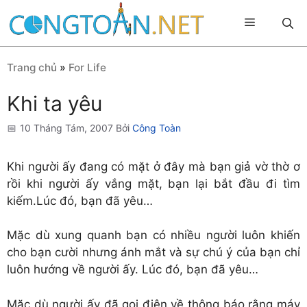
Chuyển
Menu
đến
nội
dung
Trang chủ
»
For Life
Khi ta yêu
10 Tháng Tám, 2007
Bởi
Công Toàn
Khi người ấy đang có mặt ở đây mà bạn giả vờ thờ ơ
rồi khi người ấy vắng mặt, bạn lại bắt đầu đi tìm
kiếm.Lúc đó, bạn đã yêu…
Mặc dù xung quanh bạn có nhiều người luôn khiến
cho bạn cười nhưng ánh mắt và sự chú ý của bạn chỉ
luôn hướng về người ấy. Lúc đó, bạn đã yêu…
Mặc dù người ấy đã gọi điện về thông báo rằng máy