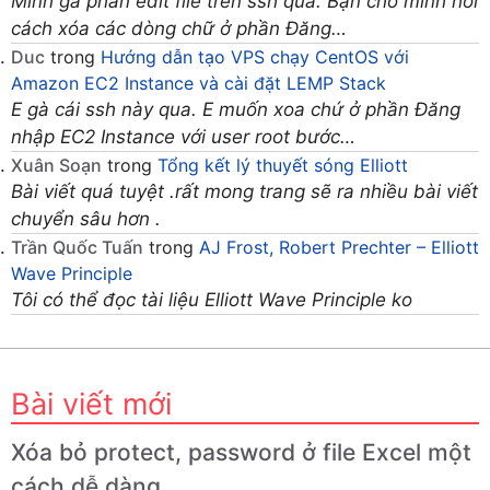
Mình gà phần edit file trên ssh quá. Bạn cho mình hỏi
cách xóa các dòng chữ ở phần Đăng…
Duc
trong
Hướng dẫn tạo VPS chạy CentOS với
Amazon EC2 Instance và cài đặt LEMP Stack
E gà cái ssh này qua. E muốn xoa chứ ở phần Đăng
nhập EC2 Instance với user root bước…
Xuân Soạn
trong
Tổng kết lý thuyết sóng Elliott
Bài viết quá tuyệt .rất mong trang sẽ ra nhiều bài viết
chuyển sâu hơn .
Trần Quốc Tuấn
trong
AJ Frost, Robert Prechter – Elliott
Wave Principle
Tôi có thể đọc tài liệu Elliott Wave Principle ko
Bài viết mới
Xóa bỏ protect, password ở file Excel một
cách dễ dàng