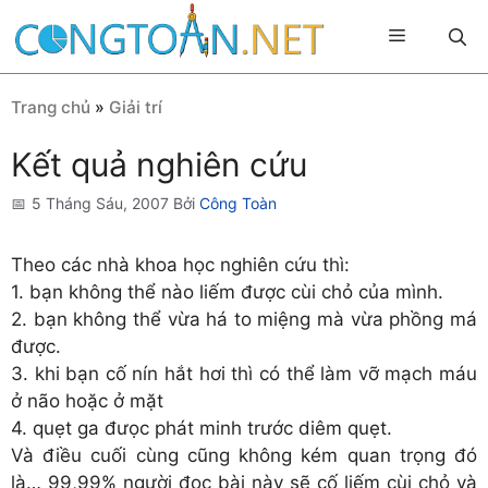
Chuyển
Menu
đến
nội
dung
Trang chủ
»
Giải trí
Kết quả nghiên cứu
5 Tháng Sáu, 2007
Bởi
Công Toàn
Theo các nhà khoa học nghiên cứu thì:
1. bạn không thể nào liếm được cùi chỏ của mình.
2. bạn không thể vừa há to miệng mà vừa phồng má
được.
3. khi bạn cố nín hắt hơi thì có thể làm vỡ mạch máu
ở não hoặc ở mặt
4. quẹt ga đưọc phát minh trước diêm quẹt.
Và điều cuối cùng cũng không kém quan trọng đó
là… 99,99% người đọc bài này sẽ cố liếm cùi chỏ và