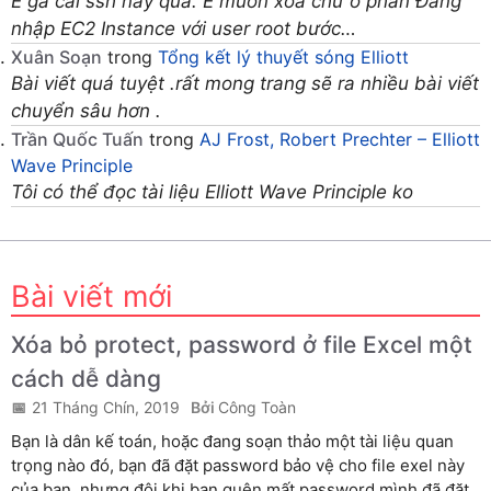
E gà cái ssh này qua. E muốn xoa chứ ở phần Đăng
nhập EC2 Instance với user root bước…
Xuân Soạn
trong
Tổng kết lý thuyết sóng Elliott
Bài viết quá tuyệt .rất mong trang sẽ ra nhiều bài viết
chuyển sâu hơn .
Trần Quốc Tuấn
trong
AJ Frost, Robert Prechter – Elliott
Wave Principle
Tôi có thể đọc tài liệu Elliott Wave Principle ko
Bài viết mới
Xóa bỏ protect, password ở file Excel một
cách dễ dàng
21 Tháng Chín, 2019
Công Toàn
Bạn là dân kế toán, hoặc đang soạn thảo một tài liệu quan
trọng nào đó, bạn đã đặt password bảo vệ cho file exel này
của bạn, nhưng đôi khi bạn quên mất password mình đã đặt