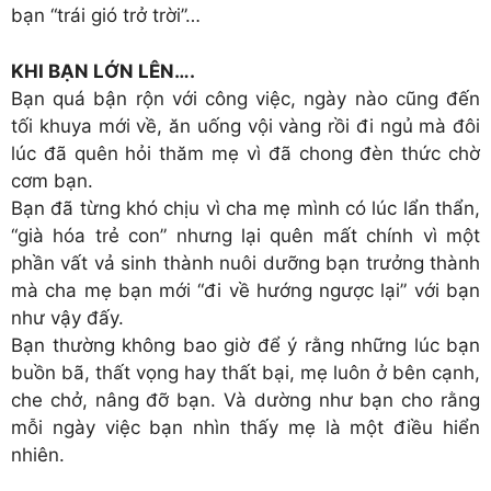
bạn “trái gió trở trời”…
KHI BẠN LỚN LÊN….
Bạn quá bận rộn với công việc, ngày nào cũng đến
tối khuya mới về, ăn uống vội vàng rồi đi ngủ mà đôi
lúc đã quên hỏi thăm mẹ vì đã chong đèn thức chờ
cơm bạn.
Bạn đã từng khó chịu vì cha mẹ mình có lúc lẩn thẩn,
“già hóa trẻ con” nhưng lại quên mất chính vì một
phần vất vả sinh thành nuôi dưỡng bạn trưởng thành
mà cha mẹ bạn mới “đi về hướng ngược lại” với bạn
như vậy đấy.
Bạn thường không bao giờ để ý rằng những lúc bạn
buồn bã, thất vọng hay thất bại, mẹ luôn ở bên cạnh,
che chở, nâng đỡ bạn. Và dường như bạn cho rằng
mỗi ngày việc bạn nhìn thấy mẹ là một điều hiển
nhiên.