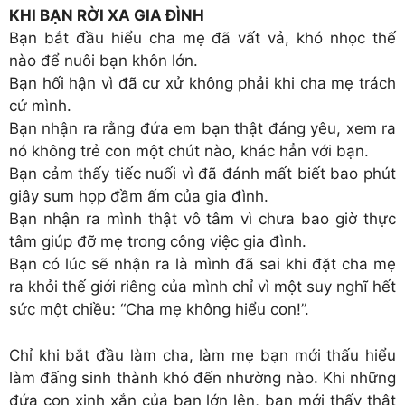
KHI BẠN RỜI XA GIA ĐÌNH
Bạn bắt đầu hiểu cha mẹ đã vất vả, khó nhọc thế
nào để nuôi bạn khôn lớn.
Bạn hối hận vì đã cư xử không phải khi cha mẹ trách
cứ mình.
Bạn nhận ra rằng đứa em bạn thật đáng yêu, xem ra
nó không trẻ con một chút nào, khác hẳn với bạn.
Bạn cảm thấy tiếc nuối vì đã đánh mất biết bao phút
giây sum họp đầm ấm của gia đình.
Bạn nhận ra mình thật vô tâm vì chưa bao giờ thực
tâm giúp đỡ mẹ trong công việc gia đình.
Bạn có lúc sẽ nhận ra là mình đã sai khi đặt cha mẹ
ra khỏi thế giới riêng của mình chỉ vì một suy nghĩ hết
sức một chiều: “Cha mẹ không hiểu con!”.
Chỉ khi bắt đầu làm cha, làm mẹ bạn mới thấu hiểu
làm đấng sinh thành khó đến nhường nào. Khi những
đứa con xinh xắn của bạn lớn lên, bạn mới thấy thật