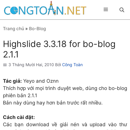
Chuyển
Menu
đến
nội
dung
Trang chủ
»
Bo-Blog
Highslide 3.3.18 for bo-blog
2.1.1
3 Tháng Mười Hai, 2010
Bởi
Công Toàn
Tác giả:
Yeyo and Oznn
Thích hợp với mọi trình duyệt web, dùng cho bo-blog
phiên bản 2.1.1
Bản này dùng hay hơn bản trước rất nhiều.
Cách cài đặt:
Các bạn download về giải nén và upload vào thư