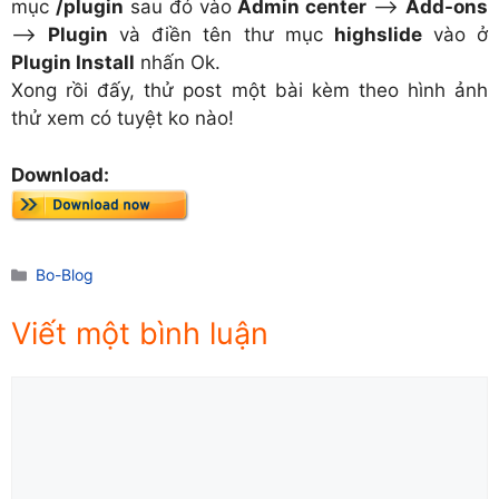
mục
/plugin
sau đó vào
Admin center
–>
Add-ons
–>
Plugin
và điền tên thư mục
highslide
vào ở
Plugin Install
nhấn Ok.
Xong rồi đấy, thử post một bài kèm theo hình ảnh
thử xem có tuyệt ko nào!
Download:
Danh
Bo-Blog
mục
Viết một bình luận
Comment