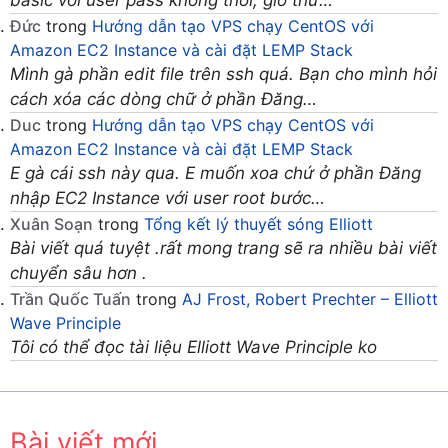
basic với user pass không thôi, giờ thử…
Đức
trong
Hướng dẫn tạo VPS chạy CentOS với
Amazon EC2 Instance và cài đặt LEMP Stack
Mình gà phần edit file trên ssh quá. Bạn cho mình hỏi
cách xóa các dòng chữ ở phần Đăng…
Duc
trong
Hướng dẫn tạo VPS chạy CentOS với
Amazon EC2 Instance và cài đặt LEMP Stack
E gà cái ssh này qua. E muốn xoa chứ ở phần Đăng
nhập EC2 Instance với user root bước…
Xuân Soạn
trong
Tổng kết lý thuyết sóng Elliott
Bài viết quá tuyệt .rất mong trang sẽ ra nhiều bài viết
chuyển sâu hơn .
Trần Quốc Tuấn
trong
AJ Frost, Robert Prechter – Elliott
Wave Principle
Tôi có thể đọc tài liệu Elliott Wave Principle ko
Bài viết mới