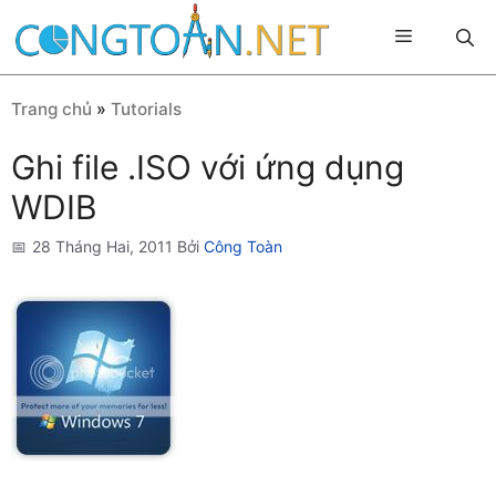
Chuyển
Menu
đến
nội
dung
Trang chủ
»
Tutorials
Ghi file .ISO với ứng dụng
WDIB
28 Tháng Hai, 2011
Bởi
Công Toàn