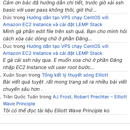
Cảm ơn bác đã hướng dẫn chi tiết, trước giờ xài ssh
basic với user pass không thôi, giờ thử…
Đức
trong
Hướng dẫn tạo VPS chạy CentOS với
Amazon EC2 Instance và cài đặt LEMP Stack
Mình gà phần edit file trên ssh quá. Bạn cho mình hỏi
cách xóa các dòng chữ ở phần Đăng…
Duc
trong
Hướng dẫn tạo VPS chạy CentOS với
Amazon EC2 Instance và cài đặt LEMP Stack
E gà cái ssh này qua. E muốn xoa chứ ở phần Đăng
nhập EC2 Instance với user root bước…
Xuân Soạn
trong
Tổng kết lý thuyết sóng Elliott
Bài viết quá tuyệt .rất mong trang sẽ ra nhiều bài viết
chuyển sâu hơn .
Trần Quốc Tuấn
trong
AJ Frost, Robert Prechter – Elliott
Wave Principle
Tôi có thể đọc tài liệu Elliott Wave Principle ko