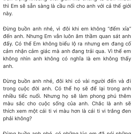
thì Em sẽ sẵn sàng là cầu nối cho anh với cả thế giới
này.
Đừng buồn anh nhé, vì đôi khi em không “đếm xỉa”
đến anh. Nhưng Em vẫn luôn âm thầm quan sát anh
đấy. Có thể Em không biểu lộ ra nhưng em đang cố
cảm nhận cảm giác mà anh đang trải qua. Vì thế em
không nhìn anh không có nghĩa là em không thấy
anh.
Đừng buồn anh nhé, đôi khi có vài người đến và đi
trong cuộc đời anh. Có thể họ sẽ để lại trong anh
nhiều tiếc nuối. Nhưng họ sẽ làm phong phú thêm
màu sắc cho cuộc sống của anh. Chắc là anh sẽ
thích xem một cái ti vi màu hơn là cái ti vi trắng đen
phải không?
Đừng buồn anh nhé, có những lúc em đã nói những