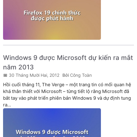
Windows 9 được Microsoft dự kiến ra mắt
năm 2013
30 Tháng Mười Hai, 2012
Công Toàn
Hồi cuối tháng 11, The Verge – một trang tin có mối quan hệ
khá thân thiết với Microsoft – từng tiết lộ rằng Microsoft đã
bắt tay vào phát triển phiên bản Windows 9 và dự định tung
ra...