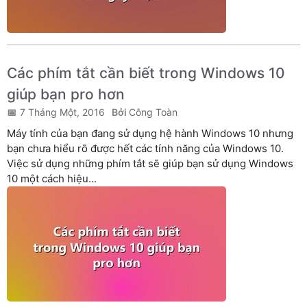
Các phím tắt cần biết trong Windows 10
giúp bạn pro hơn
7 Tháng Một, 2016
Công Toàn
Máy tính của bạn đang sử dụng hệ hành Windows 10 nhưng
bạn chưa hiểu rõ được hết các tính năng của Windows 10.
Việc sử dụng những phím tắt sẽ giúp bạn sử dụng Windows
10 một cách hiệu...