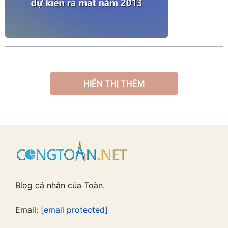
HIỂN THỊ THÊM
Blog cá nhân của Toàn.
Email:
[email protected]