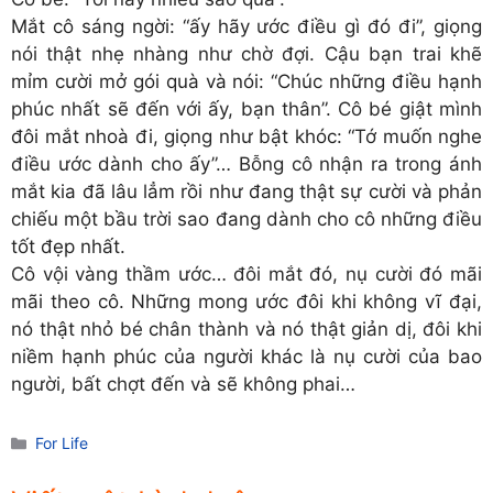
Mắt cô sáng ngời: “ấy hãy ước điều gì đó đi”, giọng
nói thật nhẹ nhàng như chờ đợi. Cậu bạn trai khẽ
mỉm cười mở gói quà và nói: “Chúc những điều hạnh
phúc nhất sẽ đến với ấy, bạn thân”. Cô bé giật mình
đôi mắt nhoà đi, giọng như bật khóc: “Tớ muốn nghe
điều ước dành cho ấy”… Bỗng cô nhận ra trong ánh
mắt kia đã lâu lẳm rồi như đang thật sự cười và phản
chiếu một bầu trời sao đang dành cho cô những điều
tốt đẹp nhất.
Cô vội vàng thầm ước… đôi mắt đó, nụ cười đó mãi
mãi theo cô. Những mong ước đôi khi không vĩ đại,
nó thật nhỏ bé chân thành và nó thật giản dị, đôi khi
niềm hạnh phúc của người khác là nụ cười của bao
người, bất chợt đến và sẽ không phai…
Danh
For Life
mục