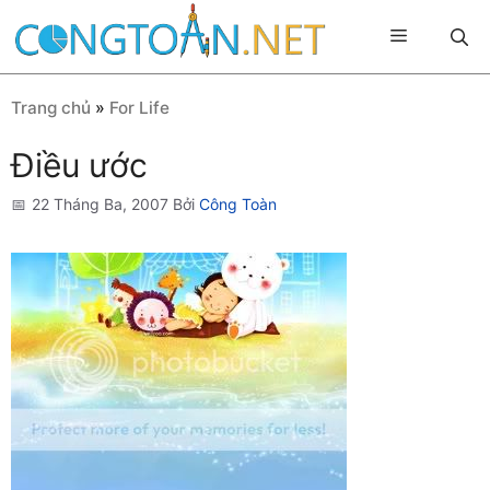
Chuyển
Menu
đến
nội
dung
Trang chủ
»
For Life
Điều ước
22 Tháng Ba, 2007
Bởi
Công Toàn