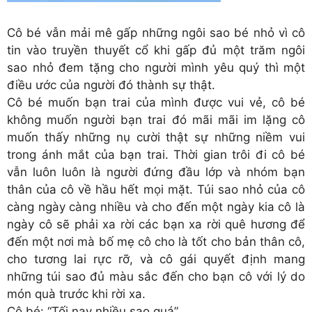
Cô bé vẫn mải mê gấp những ngôi sao bé nhỏ vì cô
tin vào truyền thuyết cổ khi gấp đủ một trăm ngôi
sao nhỏ đem tặng cho người mình yêu quý thì một
điều ước của người đó thành sự thật.
Cô bé muốn bạn trai của mình được vui vẻ, cô bé
không muốn người bạn trai đó mãi mãi im lặng cô
muốn thấy những nụ cười thật sự những niềm vui
trong ánh mắt của bạn trai. Thời gian trôi đi cô bé
vẫn luôn luôn là người đứng đầu lớp và nhóm bạn
thân của cô về hầu hết mọi mặt. Túi sao nhỏ của cô
càng ngày càng nhiều và cho đến một ngày kia cô là
ngày cô sẽ phải xa rời các bạn xa rời quê hương để
đến một nơi mà bố mẹ cô cho là tốt cho bản thân cô,
cho tương lai rực rỡ, và cô gái quyết định mang
những túi sao đủ màu sắc đến cho bạn cô với lý do
món quà trước khi rời xa.
Cô bé: “Tối nay nhiều sao quá”.