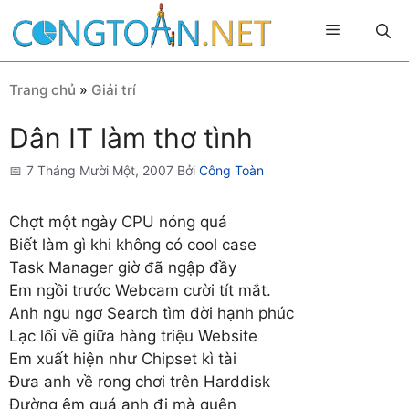
Chuyển
Menu
đến
nội
dung
Trang chủ
»
Giải trí
Dân IT làm thơ tình
7 Tháng Mười Một, 2007
Bởi
Công Toàn
Chợt một ngày CPU nóng quá
Biết làm gì khi không có cool case
Task Manager giờ đã ngập đầy
Em ngồi trước Webcam cười tít mắt.
Anh ngu ngơ Search tìm đời hạnh phúc
Lạc lối về giữa hàng triệu Website
Em xuất hiện như Chipset kì tài
Đưa anh về rong chơi trên Harddisk
Đường êm quá anh đi mà quên