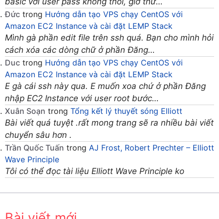
basic với user pass không thôi, giờ thử…
Đức
trong
Hướng dẫn tạo VPS chạy CentOS với
Amazon EC2 Instance và cài đặt LEMP Stack
Mình gà phần edit file trên ssh quá. Bạn cho mình hỏi
cách xóa các dòng chữ ở phần Đăng…
Duc
trong
Hướng dẫn tạo VPS chạy CentOS với
Amazon EC2 Instance và cài đặt LEMP Stack
E gà cái ssh này qua. E muốn xoa chứ ở phần Đăng
nhập EC2 Instance với user root bước…
Xuân Soạn
trong
Tổng kết lý thuyết sóng Elliott
Bài viết quá tuyệt .rất mong trang sẽ ra nhiều bài viết
chuyển sâu hơn .
Trần Quốc Tuấn
trong
AJ Frost, Robert Prechter – Elliott
Wave Principle
Tôi có thể đọc tài liệu Elliott Wave Principle ko
Bài viết mới