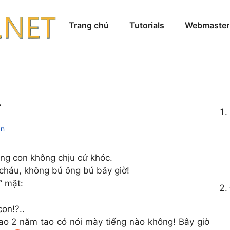
Trang chủ
Tutorials
Webmaster
^
àn
ằng con không chịu cứ khóc.
cháu, không bú ông bú bây giờ!
” mặt:
con!?..
ao 2 năm tao có nói mày tiếng nào không! Bây giờ