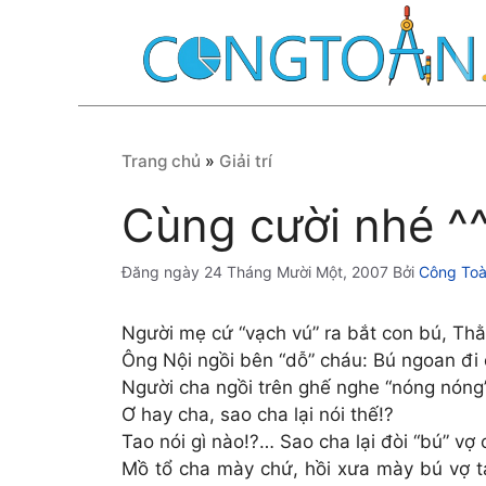
Chuyển
đến
nội
dung
Trang chủ
»
Giải trí
Cùng cười nhé ^
24 Tháng Mười Một, 2007
Bởi
Công To
Người mẹ cứ “vạch vú” ra bắt con bú, Th
Ông Nội ngồi bên “dỗ” cháu: Bú ngoan đi 
Người cha ngồi trên ghế nghe “nóng nóng
Ơ hay cha, sao cha lại nói thế!?
Tao nói gì nào!?… Sao cha lại đòi “bú” vợ 
Mồ tổ cha mày chứ, hồi xưa mày bú vợ t