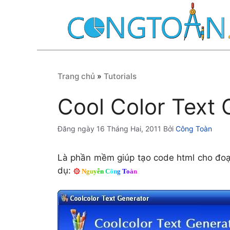
Chuyển
đến
nội
dung
Trang chủ
»
Tutorials
Cool Color Text 
16 Tháng Hai, 2011
Bởi
Công Toàn
Là phần mềm giúp tạo code html cho đoạ
dụ:
۞
N
g
u
y
ễ
n
C
ô
n
g
T
o
à
n