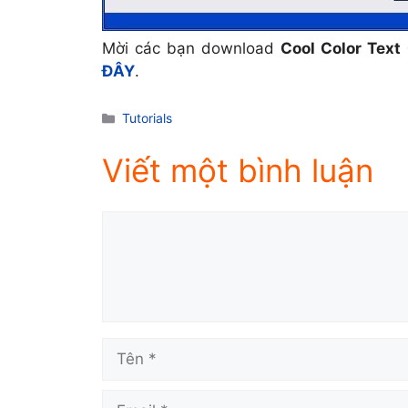
Mời các bạn download
Cool Color Text
ĐÂY
.
Danh
Tutorials
mục
Viết một bình luận
Comment
Tên
Email