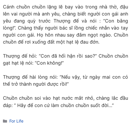
Cánh chuồn chuồn lặng lẽ bay vào trong nhà thờ, đậu
lên vai người mà anh yêu, chàng biết người con gái anh
yêu đang quỳ trước Thượng đế và nói : “Con bằng
lòng!”. Chàng thấy người bác sĩ lồng chiếc nhẫn vào tay
người con gái. Họ hôn nhau say đắm ngọt ngào. Chuồn
chuồn để rơi xuống đất một hạt lệ đau đớn.
Thượng đế hỏi: “Con đã hối hận rồi sao?” Chuồn chuồn
gạt hạt lệ nói: “Con không!”
Thượng đế hài lòng nói: “Nếu vậy, từ ngày mai con có
thể trở thành người được rồi!”
Chuồn chuồn soi vào hạt nước mắt nhỏ, chàng lắc đầu
đáp: ” Hãy để con cứ làm chuồn chuồn suốt đời…”
Danh
For Life
mục