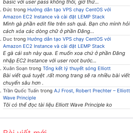
basic với user pass không thôi, giờ thử…
Đức
trong
Hướng dẫn tạo VPS chạy CentOS với
Amazon EC2 Instance và cài đặt LEMP Stack
Mình gà phần edit file trên ssh quá. Bạn cho mình hỏi
cách xóa các dòng chữ ở phần Đăng…
Duc
trong
Hướng dẫn tạo VPS chạy CentOS với
Amazon EC2 Instance và cài đặt LEMP Stack
E gà cái ssh này qua. E muốn xoa chứ ở phần Đăng
nhập EC2 Instance với user root bước…
Xuân Soạn
trong
Tổng kết lý thuyết sóng Elliott
Bài viết quá tuyệt .rất mong trang sẽ ra nhiều bài viết
chuyển sâu hơn .
Trần Quốc Tuấn
trong
AJ Frost, Robert Prechter – Elliott
Wave Principle
Tôi có thể đọc tài liệu Elliott Wave Principle ko