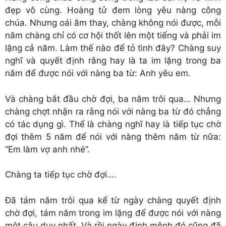
đẹp vô cùng. Hoàng tử đem lòng yêu nàng công
chúa. Nhưng oái ăm thay, chàng không nói được, mỗi
năm chàng chỉ có cơ hội thốt lên một tiếng và phải im
lặng cả năm. Làm thế nào để tỏ tình đây? Chàng suy
nghĩ và quyết định rằng hay là ta im lặng trong ba
năm để được nói với nàng ba từ: Anh yêu em.
Và chàng bắt đầu chờ đợi, ba năm trôi qua… Nhưng
chàng chợt nhận ra rằng nói với nàng ba từ đó chẳng
có tác dụng gì. Thế là chàng nghĩ hay là tiếp tục chờ
đợi thêm 5 năm để nói với nàng thêm năm từ nữa:
“Em làm vợ anh nhé”.
Chàng ta tiếp tục chờ đợi….
Đã tám năm trôi qua kể từ ngày chàng quyết định
chờ đợi, tám năm trong im lặng để được nói với nàng
một câu duy nhất. Và rồi ngày định mệnh đó cũng đã