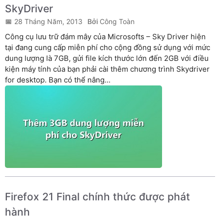
SkyDriver
28 Tháng Năm, 2013
Công Toàn
Công cụ lưu trữ đám mây của Microsofts – Sky Driver hiện
tại đang cung cấp miễn phí cho cộng đồng sử dụng với mức
dung lượng là 7GB, gửi file kích thước lớn đến 2GB với điều
kiện máy tính của bạn phải cài thêm chương trình Skydriver
for desktop. Bạn có thể nâng...
Firefox 21 Final chính thức được phát
hành