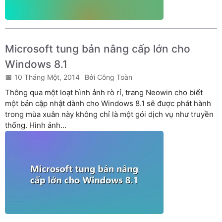
Microsoft tung bản nâng cấp lớn cho
Windows 8.1
10 Tháng Một, 2014
Công Toàn
Thông qua một loạt hình ảnh rò rỉ, trang Neowin cho biết
một bản cập nhật dành cho Windows 8.1 sẽ được phát hành
trong mùa xuân này không chỉ là một gói dịch vụ như truyền
thống. Hình ảnh...