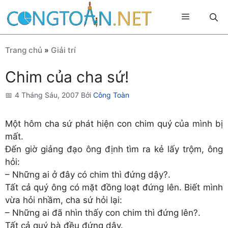
Chuyển
Menu
đến
nội
dung
Trang chủ
»
Giải trí
Chim của cha sứ!
4 Tháng Sáu, 2007
Bởi
Công Toàn
Một hôm cha sứ phát hiện con chim quý của mình bị
mất.
Đến giờ giảng đạo ông định tìm ra kẻ lấy trộm, ông
hỏi:
– Những ai ở đây có chim thì đứng dậy?.
Tất cả quý ông có mặt đồng loạt đứng lên. Biết mình
vừa hỏi nhầm, cha sứ hỏi lại:
– Những ai đã nhìn thấy con chim thì đứng lên?.
Tất cả quý bà đều đứng dậy.