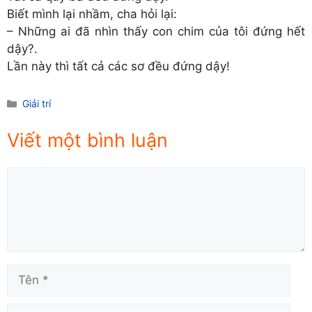
Biết mình lại nhầm, cha hỏi lại:
– Những ai đã nhìn thấy con chim của tôi đứng hết
dậy?.
Lần này thì tất cả các sơ đều đứng dậy!
Danh
Giải trí
mục
Viết một bình luận
Comment
Tên
Email