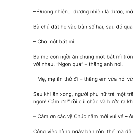
– Đương nhiên… đương nhiên là được, mời
Bà chủ dắt họ vào bàn số hai, sau đó qua
– Cho một bát mì.
Ba mẹ con ngồi ăn chung một bát mì trôn
với nhau. “Ngon quá” – thằng anh nói.
– Mẹ, mẹ ăn thử đi – thằng em vừa nói v
Sau khi ăn xong, người phụ nữ trả một t
ngon! Cám ơn!” rồi cúi chào và bước ra kh
– Cám ơn các vị! Chúc năm mới vui vẻ – ô
Công việc hàng ngày bận rộn, thế mà đã 