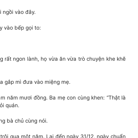
 ngồi vào đây.
y vào bếp gọi to:
g rất ngon lành, họ vừa ăn vừa trò chuyện khe khẽ
ừa gắp mì đưa vào miệng mẹ.
răm năm mươi đồng. Ba mẹ con cùng khen: “Thật là
ỏi quán.
ng bà chủ cùng nói.
trôi qua một năm. Lại đến ngày 31/12, ngày chuẩn