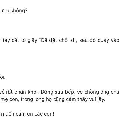
được không?
 tay cất tờ giấy “Đã đặt chỗ” đi, sau đó quay vào
ồi.
vẻ rất phấn khởi. Đứng sau bếp, vợ chồng ông chủ
ẹ con, trong lòng họ cũng cảm thấy vui lây.
ẹ muốn cảm ơn các con!