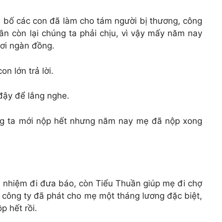
ủa bố các con đã làm cho tám người bị thương, công
ần còn lại chúng ta phải chịu, vì vậy mấy năm nay
ơi ngàn đồng.
n lớn trả lời.
ậy để lắng nghe.
ng ta mới nộp hết nhưng năm nay mẹ đã nộp xong
ch nhiệm đi đưa báo, còn Tiểu Thuần giúp mẹ đi chợ
 công ty đã phát cho mẹ một tháng lương đặc biệt,
p hết rồi.