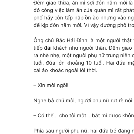
Đêm giao thừa, ăn mì sợi đón năm mới là
đó công việc làm ăn của quán mì rất phá
phố hãy còn tấp nập ồn ào nhưng vào ng
để kịp đón năm mới. Vì vậy đường phố tro
Ông chủ Bắc Hải Đình là một người thật t
tiếp đãi khách như người thân. Đêm giao 
ra nhè nhẹ, một người phụ nữ trung niên 
tuổi, đứa lớn khoảng 10 tuổi. Hai đứa 
cái áo khoác ngoài lỗi thời.
– Xin mời ngồi!
Nghe bà chủ mời, người phụ nữ rụt rè nói:
– Có thể… cho tôi một… bát mì được khô
Phía sau người phụ nữ, hai đứa bé đang 