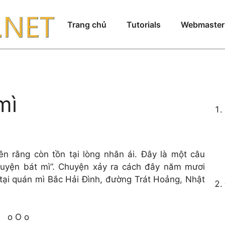
Trang chủ
Tutorials
Webmaster
mì
n rằng còn tồn tại lòng nhân ái. Đây là một câu
chuyện bát mì”. Chuyện xảy ra cách đây năm mươi
tại quán mì Bắc Hải Đình, đường Trát Hoảng, Nhật
o O o