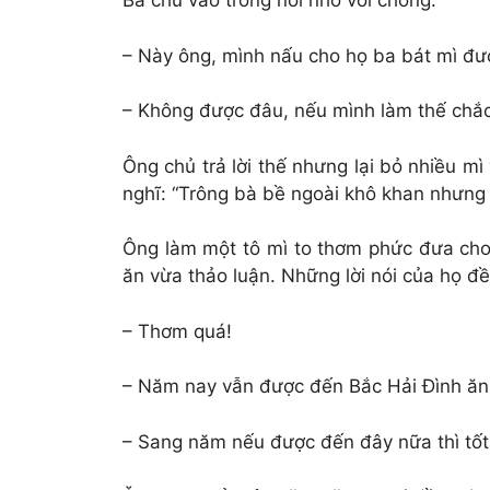
Bà chủ vào trong nói nhỏ với chồng:
– Này ông, mình nấu cho họ ba bát mì đ
– Không được đâu, nếu mình làm thế chắc
Ông chủ trả lời thế nhưng lại bỏ nhiều mì
nghĩ: “Trông bà bề ngoài khô khan nhưng
Ông làm một tô mì to thơm phức đưa cho
ăn vừa thảo luận. Những lời nói của họ đề
– Thơm quá!
– Năm nay vẫn được đến Bắc Hải Đình ăn 
– Sang năm nếu được đến đây nữa thì tốt