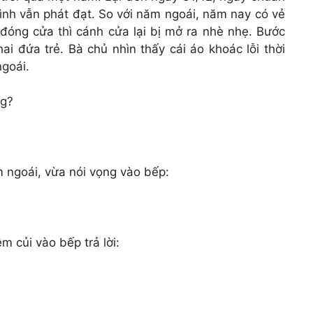
ình vẫn phát đạt. So với năm ngoái, năm nay có vẻ
đóng cửa thì cánh cửa lại bị mở ra nhè nhẹ. Bước
i đứa trẻ. Bà chủ nhìn thấy cái áo khoác lỗi thời
ngoái.
ng?
 ngoái, vừa nói vọng vào bếp:
 củi vào bếp trả lời: