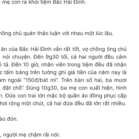
 mẹ con ra khỏi tiệm Bắc Hải Đình.
ồng chủ quán thảo luận với nhau một lúc lâu.
 ăn của Bắc Hải Đình vẫn rất tốt, vợ chồng ông chủ
n nói chuyện. Đến 9g30 tối, cả hai người đều cảm
ó tả. Đến 10 giờ, nhân viên trong tiệm đều đã nhận
ác tấm bảng trên tường ghi giá tiền của năm nay là
ăm ngoái “150đ/bát mì”. Trên bàn số hai, ba mươi
ã đặt chỗ”. Đúng 10g30, ba mẹ con xuất hiện, hình
ến. Đứa con trai lớn mặc bộ quần áo đồng phục cấp
ơi rộng một chút, cả hai đứa đều đã lớn rất nhiều.
hào đón.
, người mẹ chậm rãi nói: