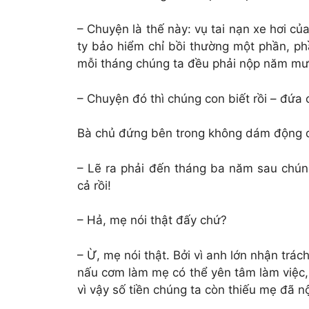
– Chuyện là thế này: vụ tai nạn xe hơi c
ty bảo hiểm chỉ bồi thường một phần, ph
mỗi tháng chúng ta đều phải nộp năm mư
– Chuyện đó thì chúng con biết rồi – đứa co
Bà chủ đứng bên trong không dám động đ
– Lẽ ra phải đến tháng ba năm sau chú
cả rồi!
– Hả, mẹ nói thật đấy chứ?
– Ừ, mẹ nói thật. Bởi vì anh lớn nhận trá
nấu cơm làm mẹ có thể yên tâm làm việc,
vì vậy số tiền chúng ta còn thiếu mẹ đã nộ