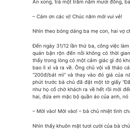
Ăn xong, trả một trăm năm mươi đồng, ba
– Cám ơn các vị! Chúc năm mới vui vẻ!
Nhìn theo bóng dáng ba mẹ con, hai vợ ch
Đến ngày 31/12 lần thứ ba, công việc làm
quán bận rộn đến nỗi không có thời gia
thấy trong lòng có một cảm giác gì đó kh
bao lì xì và ra về. Ông chủ vội vã tháo c
“200đ/bát mì” và thay vào đó giá của n
phút trước bà chủ đã đặt một tờ giấy “Đ
như họ cố chờ khách ra về hết rồi mới đ
hai, đứa em mặc bộ quần áo của anh, nó h
– Mời vào! Mời vào! – bà chủ nhiệt tình c
Nhìn thấy khuôn mặt tươi cười của bà chủ