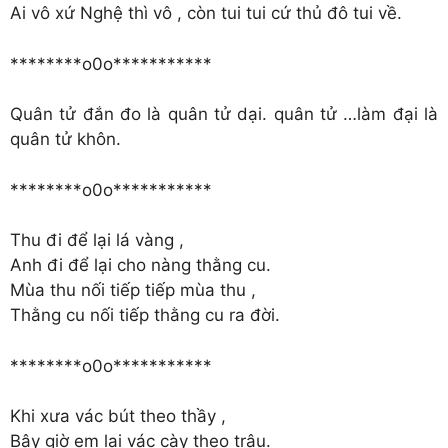
Ai vô xứ Nghệ thì vô , còn tui tui cứ thủ đô tui về.
********o0o***********
Quân tử đắn đo là quân tử dại. quân tử …làm đại là
quân tử khôn.
********o0o***********
Thu đi để lại lá vàng ,
Anh đi để lại cho nàng thằng cu.
Mùa thu nối tiếp tiếp mùa thu ,
Thằng cu nối tiếp thằng cu ra đời.
********o0o***********
Khi xưa vác bút theo thầy ,
Bây giờ em lại vác cày theo trâu.