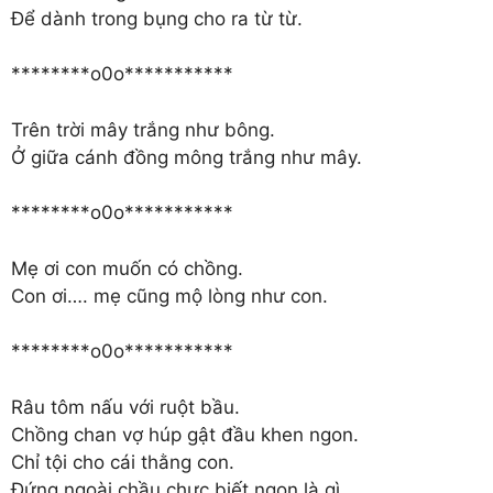
Để dành trong bụng cho ra từ từ.
********o0o***********
Trên trời mây trắng như bông.
Ở giữa cánh đồng mông trắng như mây.
********o0o***********
Mẹ ơi con muốn có chồng.
Con ơi…. mẹ cũng mộ lòng như con.
********o0o***********
Râu tôm nấu với ruột bầu.
Chồng chan vợ húp gật đầu khen ngon.
Chỉ tội cho cái thằng con.
Đứng ngoài chầu chực biết ngon là gì.