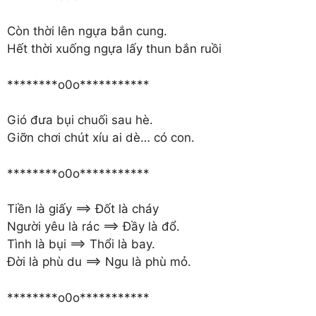
Còn thời lên ngựa bắn cung.
Hết thời xuống ngựa lấy thun bắn ruồi
********o0o***********
Gió đưa bụi chuối sau hè.
Giỡn chơi chút xíu ai dè… có con.
********o0o***********
Tiền là giấy ==> Đốt là cháy
Người yêu là rác ==> Đầy là đổ.
Tình là bụi ==> Thổi là bay.
Đời là phù du ==> Ngu là phù mỏ.
********o0o***********