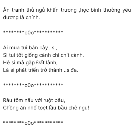
Ăn tranh thủ ngủ khẩn trương ,học bình thường yêu
đương là chính.
********o0o***********
Ai mua tui bán cây…si,
Si tui tốt giống cành chi chít cành.
Hễ si mà gặp Đất lành,
Là si phát triển trở thành ..siđa.
********o0o***********
Râu tôm nấu với ruột bầu,
Chồng ăn nhổ toẹt lầu bầu chê ngu!
********o0o***********