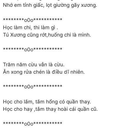
Nhớ em tỉnh giấc, lọt giường gãy xương.
********o0o***********
Học làm chi, thi làm gì .
Tú Xương cũng rớt,huống chi là mình.
********o0o***********
Trăm năm cừu vẫn là cừu.
Ăn xong rửa chén là điều dĩ nhiên.
********o0o***********
Học cho lắm, tắm hổng có quần thay.
Học cho hay ,tắm thay hoài cái quần cũ.
********o0o***********