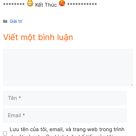
********
Kết Thúc
***********
Danh
Giải trí
mục
Viết một bình luận
Comment
Tên
Email
Lưu tên của tôi, email, và trang web trong trình