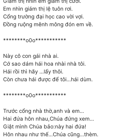
Giám thị nhìn em giám thị cười.
Em nhìn giám thị lệ tuôn rơi.
Cổng trường đại học cao vời vợi.
Đồng ruộng mênh mông đón em về.
********o0o***********
Này cô con gái nhà ai.
Cớ sao dám hái hoa nhài nhà tôi.
Hái rồi thì hãy …lấy thôi.
Còn chưa hái được để tôi…hái dùm.
********o0o***********
Trước cổng nhà thờ,anh và em…
Hai đứa hôn nhau,Chúa đứng xem…
Giật mình Chúa bảo:này hai đứa!
Hôn nhau như thế…Chúa cũng…thèm.