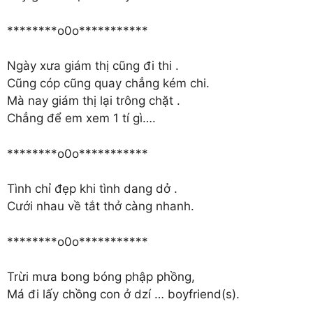
********o0o***********
Ngày xưa giám thị cũng đi thi .
Cũng cóp cũng quay chẳng kém chi.
Mà nay giám thị lại trông chặt .
Chẳng để em xem 1 tí gì….
********o0o***********
Tình chỉ đẹp khi tình dang dở .
Cưới nhau về tắt thở càng nhanh.
********o0o***********
Trừi mưa bong bóng phập phồng,
Má đi lấy chồng con ở dzí … boyfriend(s).