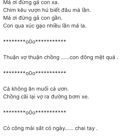
Má ơi đừng gả con xa.
Chim kêu vượn hú biết đâu mà lần.
Má ơi đừng gả con gần.
Con qua xúc gạo nhiều lần má la.
********o0o***********
Thuận vợ thuận chồng ……con đông mệt quá .
********o0o***********
Cá không ăn muối cá ươn.
Chồng cãi lại vợ ra đường bơm xe.
********o0o***********
Có công mài sắt có ngày…… chai tay .