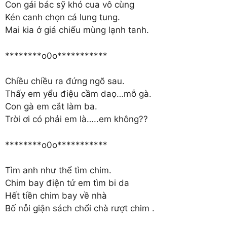
Con gái bác sỹ khó cua vô cùng
Kén canh chọn cá lung tung.
Mai kia ở giá chiếu mùng lạnh tanh.
********o0o***********
Chiều chiều ra đứng ngõ sau.
Thấy em yểu điệu cầm daọ…mỗ gà.
Con gà em cắt làm ba.
Trời ơi có phải em là…..em không??
********o0o***********
Tìm anh như thể tìm chim.
Chim bay điện tử em tìm bi da
Hết tiền chim bay về nhà
Bố nỗi giận sách chổi chà rượt chim .