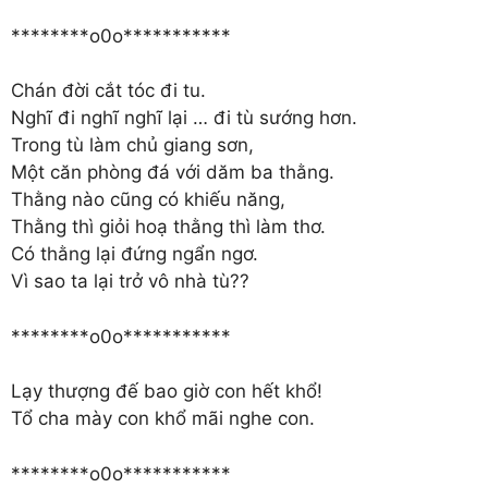
********o0o***********
Chán đời cắt tóc đi tu.
Nghĩ đi nghĩ nghĩ lại … đi tù sướng hơn.
Trong tù làm chủ giang sơn,
Một căn phòng đá với dăm ba thằng.
Thằng nào cũng có khiếu năng,
Thằng thì giỏi hoạ thằng thì làm thơ.
Có thằng lại đứng ngẩn ngơ.
Vì sao ta lại trở vô nhà tù??
********o0o***********
Lạy thượng đế bao giờ con hết khổ!
Tổ cha mày con khổ mãi nghe con.
********o0o***********