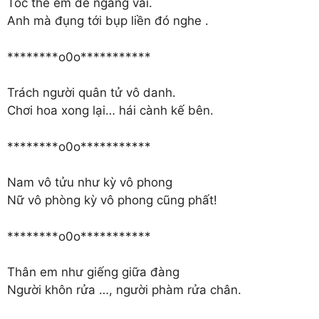
Tóc thề em để ngang vai.
Anh mà đụng tới bụp liền đó nghe .
********o0o***********
Trách người quân tử vô danh.
Chơi hoa xong lại… hái cành kế bên.
********o0o***********
Nam vô tửu như kỳ vô phong
Nữ vô phòng kỳ vô phong cũng phất!
********o0o***********
Thân em như giếng giữa đàng
Người khôn rửa …, người phàm rửa chân.