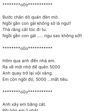
********o0o***********
Bước chân dô quán đèn mờ.
Ngồi gần con gái không sờ là ngu!!
Thà rằng cắt tóc đi tu.
Ngồi gần con gái ….. ngu sao không sờ!!
********o0o***********
Hôm qua anh đến nhà em.
Ra về mới nhớ để quên 5000
Anh quay trở lại vội vàng.
Em còn ngồi đó, 5000 …mất tiêu.
********o0o***********
Anh xây em bằng cát.
Rồi hôn em 1 phát.