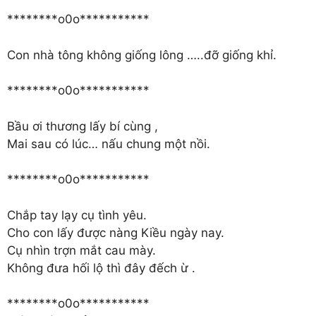
********o0o***********
Con nhà tông không giống lông …..đỡ giống khỉ.
********o0o***********
Bầu ơi thương lấy bí cùng ,
Mai sau có lúc… nấu chung một nồi.
********o0o***********
Chắp tay lạy cụ tình yêu.
Cho con lấy được nàng Kiều ngày nay.
Cụ nhìn trợn mắt cau mày.
Không đưa hối lộ thì đây đếch ừ .
********o0o***********