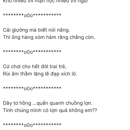
Kho nhiều thì mặn học nhiều thì ngu!
********o0o***********
Cái giường mà biết nói năng.
Thì ông hàng xóm hàm răng chẳng còn.
********o0o***********
Cứ chơi cho hết đời trai trẻ,
Rùi âm thầm lặng lẽ đạp xích lô.
********o0o***********
Dây tơ hồng …quấn quanh chuồng lợn.
Tình chúng mình có tợn quá không em??
********o0o***********