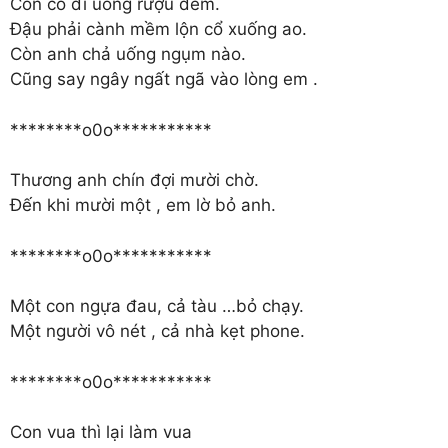
Con cò đi uống rượu đêm.
Đậu phải cành mềm lộn cổ xuống ao.
Còn anh chả uống ngụm nào.
Cũng say ngây ngất ngã vào lòng em .
********o0o***********
Thương anh chín đợi mười chờ.
Đến khi mười một , em lờ bỏ anh.
********o0o***********
Một con ngựa đau, cả tàu …bỏ chạy.
Một người vô nét , cả nhà kẹt phone.
********o0o***********
Con vua thì lại làm vua