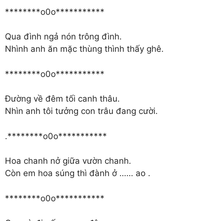
********o0o***********
Qua đình ngả nón trông đình.
Nhình anh ăn mặc thùng thình thấy ghê.
********o0o***********
Đường về đêm tối canh thâu.
Nhìn anh tôi tưởng con trâu đang cười.
.********o0o***********
Hoa chanh nở giữa vườn chanh.
Còn em hoa súng thì đành ở …… ao .
********o0o***********