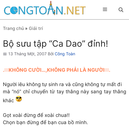
Chuyển
Menu
đến
nội
dung
Trang chủ
»
Giải trí
Bộ sưu tập “Ca Dao” đỉnh!
13 Tháng Một, 2007
Bởi
Công Toàn
.:::KHÔNG CƯỜI…,KHÔNG PHẢI LÀ NGƯỜI:::.
Người iêu không tự sinh ra và cũng không tự mất đi
mà “nó” chỉ chuyển từ tay thằng này sang tay thằng
khác
Gọt xoài đừng để xoài chua!!
Chọn bạn đừng để bạn cua bồ mình.