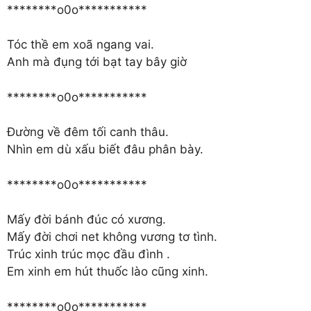
********o0o***********
Tóc thề em xoã ngang vai.
Anh mà đụng tới bạt tay bây giờ
********o0o***********
Đường về đêm tối canh thâu.
Nhìn em dù xấu biết đâu phân bày.
********o0o***********
Mấy đời bánh đúc có xương.
Mấy đời chơi net không vương tơ tình.
Trúc xinh trúc mọc đầu đình .
Em xinh em hút thuốc lào cũng xinh.
********o0o***********