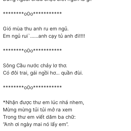
********o0o***********
Gió mùa thu anh ru em ngủ.
Em ngủ rui`……anh cạy tủ anh đi!!!!
********o0o***********
Sông Cầu nước chảy lơ thơ.
Có đôi trai, gái ngồi hơ… quần đùi.
********o0o***********
*Nhận được thư em lúc nhá nhem,
Mừng mừng tủi tủi mở ra xem
Trong thư em viết dăm ba chữ:
“Anh ơi ngày mai nó lấy em”.