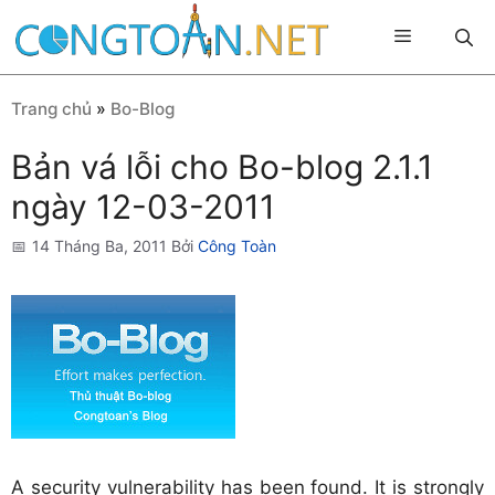
Chuyển
Menu
đến
nội
dung
Trang chủ
»
Bo-Blog
Bản vá lỗi cho Bo-blog 2.1.1
ngày 12-03-2011
14 Tháng Ba, 2011
Bởi
Công Toàn
A security vulnerability has been found. It is strongly