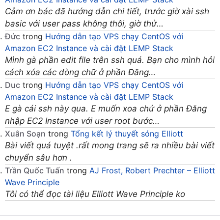
Cảm ơn bác đã hướng dẫn chi tiết, trước giờ xài ssh
basic với user pass không thôi, giờ thử…
Đức
trong
Hướng dẫn tạo VPS chạy CentOS với
Amazon EC2 Instance và cài đặt LEMP Stack
Mình gà phần edit file trên ssh quá. Bạn cho mình hỏi
cách xóa các dòng chữ ở phần Đăng…
Duc
trong
Hướng dẫn tạo VPS chạy CentOS với
Amazon EC2 Instance và cài đặt LEMP Stack
E gà cái ssh này qua. E muốn xoa chứ ở phần Đăng
nhập EC2 Instance với user root bước…
Xuân Soạn
trong
Tổng kết lý thuyết sóng Elliott
Bài viết quá tuyệt .rất mong trang sẽ ra nhiều bài viết
chuyển sâu hơn .
Trần Quốc Tuấn
trong
AJ Frost, Robert Prechter – Elliott
Wave Principle
Tôi có thể đọc tài liệu Elliott Wave Principle ko