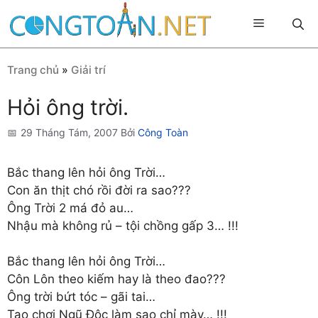
Chuyển
Menu
đến
nội
dung
Trang chủ
»
Giải trí
Hỏi ông trời.
29 Tháng Tám, 2007
Bởi
Công Toàn
Bắc thang lên hỏi ông Trời…
Con ăn thịt chó rồi đời ra sao???
Ông Trời 2 má đỏ au…
Nhậu mà không rủ – tội chồng gấp 3… !!!
Bắc thang lên hỏi ông Trời…
Côn Lôn theo kiếm hay là theo đao???
Ông trời bứt tóc – gãi tai…
Tao chơi Ngũ Độc làm sao chỉ mày… !!!